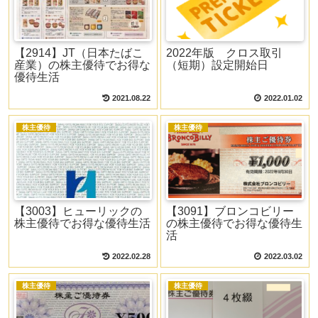
【2914】JT（日本たばこ
2022年版 クロス取引
産業）の株主優待でお得な
（短期）設定開始日
優待生活
2021.08.22
2022.01.02
株主優待
株主優待
【3003】ヒューリックの
【3091】ブロンコビリー
株主優待でお得な優待生活
の株主優待でお得な優待生
活
2022.02.28
2022.03.02
株主優待
株主優待