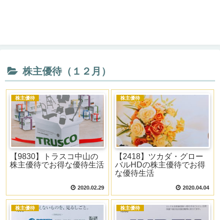
株主優待（１２月）
株主優待
株主優待
【9830】トラスコ中山の
【2418】ツカダ・グロー
株主優待でお得な優待生活
バルHDの株主優待でお得
な優待生活
2020.02.29
2020.04.04
株主優待
株主優待