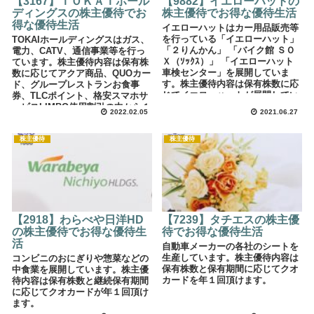
【3167】ＴＯＫＡＩホール
【9882】イエローハットの
ディングスの株主優待でお
株主優待でお得な優待生活
得な優待生活
イエローハットはカー用品販売等
を行っている「イエローハット」
TOKAIホールディングスはガス、
「２りんかん」 「バイク館 ＳＯ
電力、CATV、通信事業等を行っ
Ｘ（ｿｯｸｽ）」 「イエローハット
ています。株主優待内容は保有株
車検センター」を展開していま
数に応じてアクア商品、QUOカー
す。株主優待内容は保有株数に応
ド、グループレストランお食事
じてイエローハットが展開してい
券、TLCポイント、格安スマホサ
る店舗で使用できる割引券を年２
ービスLIMBO使用割引の中から１
2022.02.05
2021.06.27
回頂けます。
点から選べます。
株主優待
株主優待
【2918】わらべや日洋HD
【7239】タチエスの株主優
の株主優待でお得な優待生
待でお得な優待生活
活
自動車メーカーの各社のシートを
生産しています。株主優待内容は
コンビニのおにぎりや惣菜などの
保有株数と保有期間に応じてクオ
中食業を展開しています。株主優
カードを年１回頂けます。
待内容は保有株数と継続保有期間
に応じてクオカードが年１回頂け
ます。