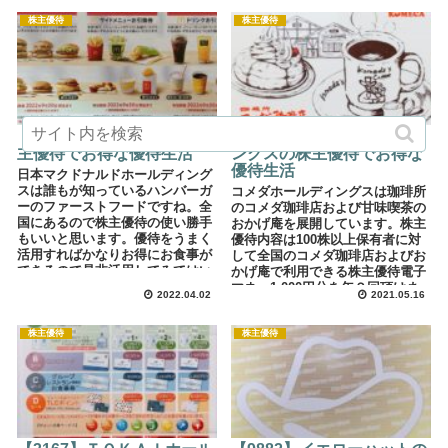
カードを年１回頂けます。
株主優待
株主優待
【2702】マクドナルドの株
【3543】コメダホールディ
主優待でお得な優待生活
ングスの株主優待でお得な
優待生活
日本マクドナルドホールディング
スは誰もが知っているハンバーガ
コメダホールディングスは珈琲所
ーのファーストフードですね。全
のコメダ珈琲店および甘味喫茶の
国にあるので株主優待の使い勝手
おかげ庵を展開しています。株主
もいいと思います。優待をうまく
優待内容は100株以上保有者に対
活用すればかなりお得にお食事が
して全国のコメダ珈琲店およびお
できるので是非活用してみてはい
かげ庵で利用できる株主優待電子
かがでしょうか。
マネー1,000円分を年２回頂けま
2022.04.02
2021.05.16
す。
株主優待
株主優待