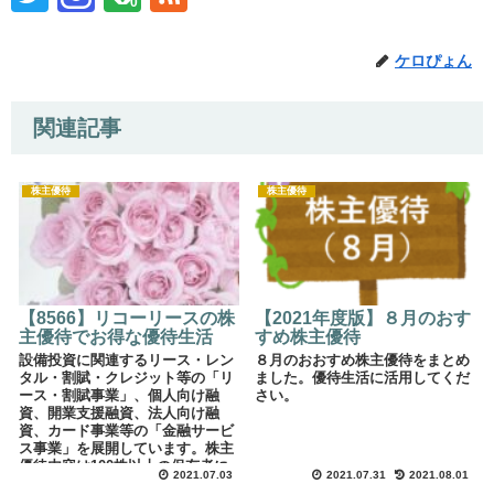
0
ケロぴょん
関連記事
株主優待
株主優待
【8566】リコーリースの株
【2021年度版】８月のおす
主優待でお得な優待生活
すめ株主優待
設備投資に関連するリース・レン
８月のおおすめ株主優待をまとめ
タル・割賦・クレジット等の「リ
ました。優待生活に活用してくだ
ース・割賦事業」、個人向け融
さい。
資、開業支援融資、法人向け融
資、カード事業等の「金融サービ
ス事業」を展開しています。株主
優待内容は100株以上の保有者に
2021.07.03
2021.07.31
2021.08.01
対して継続保有期間に応じてクオ