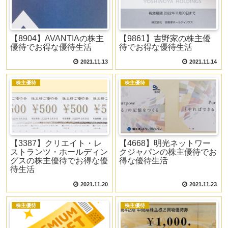
【8904】AVANTIAの株主
【9861】吉野家の株主優
優待でお得な優待生活
待でお得な優待生活
2021.11.13
2021.11.14
株主優待
株主優待
【3387】クリエイト・レ
【4668】明光ネットワー
ストランツ・ホールディン
クジャパンの株主優待でお
グスの株主優待でお得な優
得な優待生活
待生活
2021.11.20
2021.11.23
株主優待
株主優待