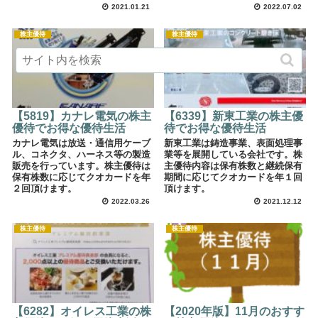
2021.01.21
2022.07.02
株主優待
株主優待
【5819】カナレ電気の株主
【6339】新東工業の株主優
優待でお得な優待生活
待でお得な優待生活
カナレ電気は放送・通信用ケーブ
新東工業は鋳造事業、表面処理事
ル、コネクタ、ハーネス等の製造
業等を展開している会社です。株
販売を行っています。株主優待は
主優待内容は保有株数と継続保有
保有株数に応じてクオカードを年
期間に応じてクオカードを年１回
２回頂けます。
頂けます。
2022.03.26
2021.12.12
株主優待
株主優待
【6282】オイレス工業の株
【2020年版】11月のおすす