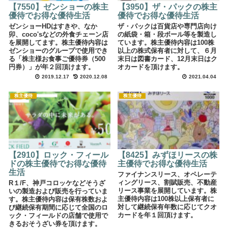
【7550】ゼンショーの株主
【3950】ザ・パックの株主
優待でお得な優待生活
優待でお得な優待生活
ゼンショーHDはすきや、なか
ザ・パックは百貨店や専門店向け
卯、coco'sなどの外食チェーン店
の紙袋・箱・段ボール等を製造し
を展開してます。株主優待内容は
ています。株主優待内容は100株
ゼンショーのグループで使用でき
以上の株式保有者に対して、６月
る「株主様お食事ご優待券（500
末日は図書カード、12月末日はク
円券）」が年２回頂けます。
オカードを頂けます。
2019.12.17
2020.12.08
2021.04.04
株主優待
株主優待
【2910】ロック・フィール
【8425】みずほリースの株
ドの株主優待でお得な優待
主優待でお得な優待生活
生活
ファイナンスリース、オペレーテ
ィングリース、割賦販売、不動産
R１/F、神戸コロッケなどそうざ
リース事業を展開しています。株
いの製造および販売を行っていま
主優待内容は100株以上保有者に
す。株主優待内容は保有株数およ
対して継続保有年数に応じてクオ
び継続保有期間に応じて全国のロ
カードを年１回頂けます。
ック・フィールドの店舗で使用で
きるおそうざい券を頂けます。