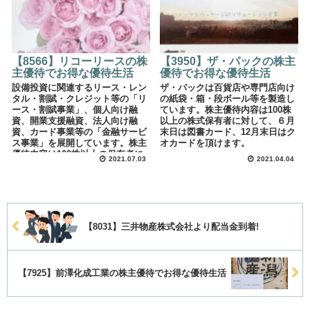
【8566】リコーリースの株
【3950】ザ・パックの株主
主優待でお得な優待生活
優待でお得な優待生活
設備投資に関連するリース・レン
ザ・パックは百貨店や専門店向け
タル・割賦・クレジット等の「リ
の紙袋・箱・段ボール等を製造し
ース・割賦事業」、個人向け融
ています。株主優待内容は100株
資、開業支援融資、法人向け融
以上の株式保有者に対して、６月
資、カード事業等の「金融サービ
末日は図書カード、12月末日はク
ス事業」を展開しています。株主
オカードを頂けます。
優待内容は100株以上の保有者に
2021.07.03
2021.04.04
対して継続保有期間に応じてクオ
カードを年１回頂けます。
【8031】三井物産株式会社より配当金到着!
【7925】前澤化成工業の株主優待でお得な優待生活