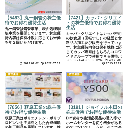
【5463】丸一鋼管の株主優
【7421】カッパ・クリエイ
待でお得な優待生活
トの株主優待でお得な優待
生活
丸一鋼管は鋼管事業、表面処理鋼
板事業を展開しています。株主優
カッパ・クリエイトはカッパ寿司
待内容は保有株数に応じてお米券
の飲食店（回転すし）の経営と食
を年２回いただけます。
料品の加工及び販売を行っていま
す。株主優待内容は保有株数に応
じてカッパ寿司はもちろんコロワ
イドグループで使用できる優待ポ
イント(1ポイント1円に充当)を優
2022.07.02
2022.07.03
2019.12.27
待カードに年２回充当されます。
株主優待
株主優待
【7856】萩原工業の株主優
【3191】ジョイフル本田の
待でお得な優待生活
株主優待でお得な優待生活
萩原工業はポリエチレン・ポリプ
DIY資材や生活必需品の購入等で
ロピレンを主原料とした合成樹脂
ホームセンターを使う機会がある
の加工製品を展開しています。株
のではないでしょうか。そこで今