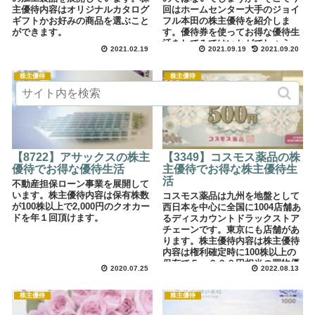
主優待内容はオリジナルカタログ
回はホームセンター大手のジョイ
ギフトかお好みの商品を選ぶこと
フル本田の株主優待を紹介しま
ができます。
す。優待券を使ってお得な優待生
活をしてみてはいかがでしょう
2021.02.19
2021.09.19
2021.09.20
か。
株主優待
株主優待
【8722】アサックスの株主
【3349】コスモス薬品の株
優待でお得な優待生活
主優待でお得な株主優待生
活
不動産担保ローン事業を展開して
います。株主優待内容は保有株数
コスモス薬品は九州を地盤として
が100株以上で2,000円のクオカー
西日本を中心に全国に1004店舗あ
ドを年１回頂けます。
るディスカウントドラックストア
チェーンです。東京にも店舗があ
ります。株主優待内容は株主優待
内容は権利確定時に100株以上の
保有で５，０００円相当の買物優
2020.07.25
2022.08.13
待券（５００円×１０枚）または
おこめ券（１０ｋｇ分）を頂けま
す。
株主優待
株主優待