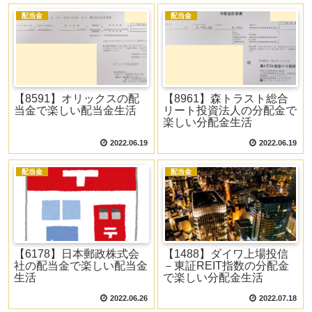
配当金
配当金
【8591】オリックスの配
【8961】森トラスト総合
当金で楽しい配当金生活
リート投資法人の分配金で
楽しい分配金生活
2022.06.19
2022.06.19
配当金
配当金
【6178】日本郵政株式会
【1488】ダイワ上場投信
社の配当金で楽しい配当金
－東証REIT指数の分配金
生活
で楽しい分配金生活
2022.06.26
2022.07.18