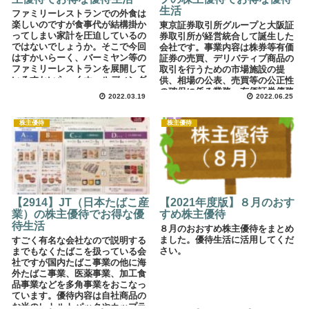
生活
ファミリーレストランでの外食は
楽しいのですが食事代が結構掛か
東京証券取引所グループと大阪証
ってしまい家計を圧迫しているの
券取引所が経営統合して誕生した
ではないでしょうか。そこで今回
会社です。事業内容は株券等有価
はすかいらーく、バーミヤン等の
証券の売買、デリバティブ商品の
ファミリーレストランを展開して
取引を行うための市場施設の提
いるすかいらーくホールディング
供、相場の公表、売買等の公正性
スの株主優待を紹介します。優待
の確保に係る業務、有価証券債務
2022.03.19
2022.06.25
券を使って外食費を浮かしてお得
引受業等を展開しています。株主
な優待生活をしてみてはいかがで
優待内容は100株以上保有者に対
しょうか。
して、継続保有期間に応じた分の
株主優待
株主優待
クオカードが年１回頂けます。
【2914】JT（日本たばこ産
【2021年度版】８月のおす
業）の株主優待でお得な優
すめ株主優待
待生活
８月のおおすめ株主優待をまとめ
ました。優待生活に活用してくだ
すごく有名な会社なので説明する
さい。
までもなくたばこを扱っている会
社ですが国内たばこ事業の他に海
外たばこ事業、医薬事業、加工食
品事業などを多角事業をおこなっ
ています。優待内容は自社商品の
お米のレトルトパックやカップラ