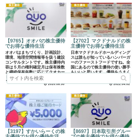
株主優待
株主優待
【9765】オオバの株主優待
【2702】マクドナルドの株
でお得な優待生活
主優待でお得な優待生活
オオバはまちづくり、計画設計、
日本マクドナルドホールディング
環境、地理空間情報等を扱う建設
スは誰もが知っているハンバーガ
コンサルタントです。株主優待内
ーのファーストフードですね。全
容は５月の権利確定月は保有株数
国にあるので株主優待の使い勝手
と継続保有年数に応じてクオカー
もいいと思います。優待をうまく
ドを頂けます。１１月の権利確定
活用すればかなりお得にお食事が
月は1,700円相当のお菓子を頂け
できるので是非活用してみてはい
2020.08.30
2022.04.02
ます。
かがでしょうか。
株主優待
株主優待
【3197】すかいらーくの株
【8697】日本取引所グルー
主優待でお得な優待生活
プの株主優待でお得な優待