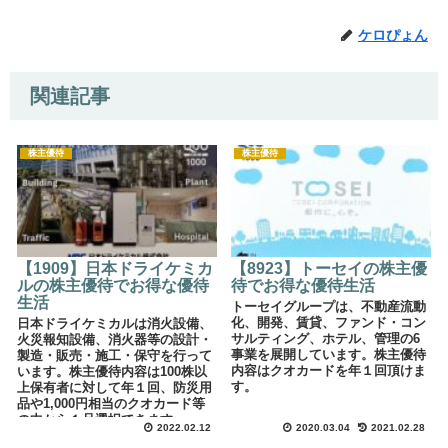
ケロぴょん
関連記事
株主優待
株主優待
【1909】日本ドライケミカ
【8923】トーセイの株主優
ルの株主優待でお得な優待
待でお得な優待生活
生活
トーセイグループは、不動産流動
化、開発、賃貸、ファンド・コン
日本ドライケミカルは消火設備、
サルティング、ホテル、管理の6
火災報知設備、消火器等の設計・
事業を展開しています。株主優待
製造・販売・施工・保守を行って
内容はクオカードを年１回頂けま
います。株主優待内容は100株以
す。
上保有者に対して年１回、防災用
品や1,000円相当のクオカード等
の中から１品選択できます。
2022.02.12
2020.03.04
2021.02.28