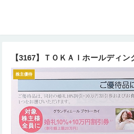
【3167】ＴＯＫＡＩホールディ
株主優待