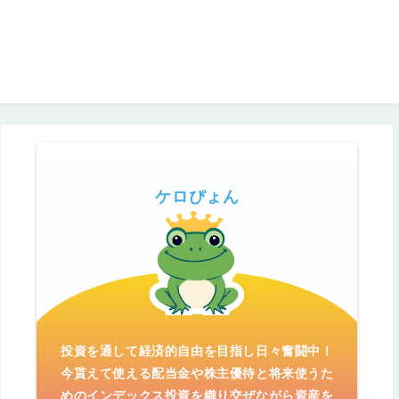
ケロぴょん
投資を通して経済的自由を目指し日々奮闘中！
今貰えて使える配当金や株主優待と将来使うた
めのインデックス投資を織り交ぜながら資産を