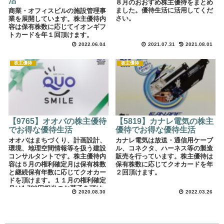
活
８月のおおすめ株主優待をまとめ
ました。優待生活に活用してくだ
商業・オフィスビルの施設管理事
さい。
業を展開しています。株主優待内
容は保有株数に応じてイオンギフ
トカードを年１回頂けます。
2022.06.04
2021.07.31
2021.08.01
株主優待
株主優待
【9765】オオバの株主優待
【5819】カナレ電気の株主
でお得な優待生活
優待でお得な優待生活
オオバはまちづくり、計画設計、
カナレ電気は放送・通信用ケーブ
環境、地理空間情報等を扱う建設
ル、コネクタ、ハーネス等の製造
コンサルタントです。株主優待内
販売を行っています。株主優待は
容は５月の権利確定月は保有株数
保有株数に応じてクオカードを年
と継続保有年数に応じてクオカー
２回頂けます。
ドを頂けます。１１月の権利確定
月は1,700円相当のお菓子を頂け
2020.08.30
2022.03.26
ます。