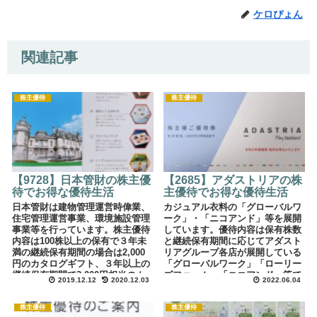
ケロぴょん
関連記事
株主優待
株主優待
【9728】日本管財の株主優
【2685】アダストリアの株
待でお得な優待生活
主優待でお得な優待生活
日本管財は建物管理運営時偉業、
カジュアル衣料の「グローバルワ
住宅管理運営事業、環境施設管理
ーク」・「ニコアンド」等を展開
事業等を行っています。株主優待
しています。優待内容は保有株数
内容は100株以上の保有で３年未
と継続保有期間に応じてアダスト
満の継続保有期間の場合は2,000
リアグループ各店が展開している
円のカタログギフト、３年以上の
「グローバルワーク」「ローリー
継続保有期間で3,000円相当のカ
ズファーム」「ニコアンド」等で
2019.12.12
2020.12.03
2022.06.04
タログギフトが年２回貰えます。
使用できる優待券を年１回頂けま
す。
株主優待
株主優待