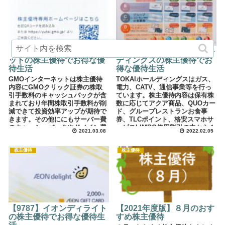
【9449】GMOインターネ
【3167】ＴＯＫＡＩホール
ットの株主優待でお得な優
ディングスの株主優待でお
待生活
得な優待生活
GMOインターネットは株主優待
TOKAIホールディングスはガス、
内容にGMOクリック証券の株取
電力、CATV、通信事業等を行っ
引手数料のキャッシュバックが含
ています。株主優待内容は保有株
まれており年間株取引手数料が削
数に応じてアクア商品、QUOカー
減できて投資効率アップが期待で
ド、グループレストランお食事
きます。その他ににもサーバー費
券、TLCポイント、格安スマホサ
のキャッシュバックやドメイン費
ービスLIMBO使用割引の中から１
2021.03.08
2022.02.05
用のキャッシュバックもありま
点から選べます。
す。皆さんも是非とも活用してみ
てはいかがでしょうか。私が株主
株主優待
株主優待
優待を取得している中でもかなり
お得でスゴイと感じた銘柄です
【9787】イオンディライト
【2021年度版】８月のおす
の株主優待でお得な優待生
すめ株主優待