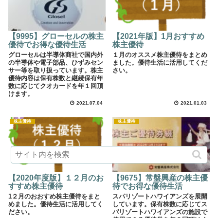
【9995】グローセルの株主
【2021年版】1月おすすめ
優待でお得な優待生活
株主優待
グローセルは半導体商社で国内外
１月のオススメ株主優待をまとめ
の半導体や電子部品、ひずみセン
ました。優待生活に活用してくだ
サー等を取り扱っています。株主
さい。
優待内容は保有株数と継続保有年
数に応じてクオカードを年１回頂
けます。
2021.07.04
2021.01.03
株主優待
株主優待
【2020年度版】１２月のお
【9675】常盤興産の株主優
すすめ株主優待
待でお得な優待生活
1２月のおおすめ株主優待をまと
スパリゾートハワイアンズを展開
めました。優待生活に活用してく
しています。保有株数に応じてス
ださい。
パリゾートハワイアンズの施設で