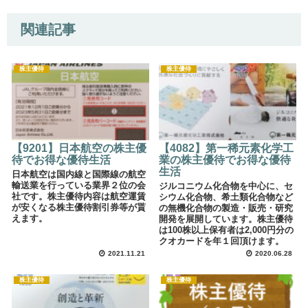
関連記事
株主優待
株主優待
【9201】日本航空の株主優
【4082】第一稀元素化学工
待でお得な優待生活
業の株主優待でお得な優待
生活
日本航空は国内線と国際線の航空
輸送業を行っている業界２位の会
ジルコニウム化合物を中心に、セ
社です。株主優待内容は航空運賃
シウム化合物、希土類化合物など
が安くなる株主優待割引券等が貰
の無機化合物の製造・販売・研究
えます。
開発を展開しています。株主優待
は100株以上保有者は2,000円分の
クオカードを年１回頂けます。
2021.11.21
2020.06.28
株主優待
株主優待