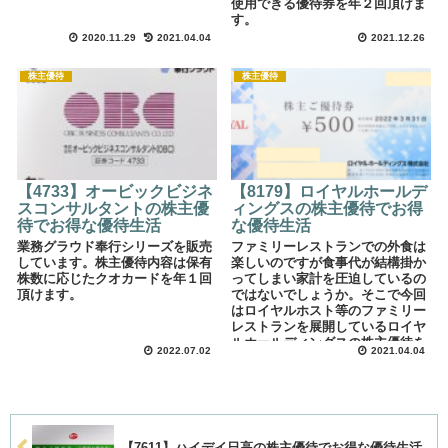
使用できる優待券を年２回頂けま
す。
2020.11.29
2021.04.04
2021.12.26
株主優待
株主優待
【4733】オービックビジネ
【8179】ロイヤルホールデ
スコンサルタントの株主優
ィングスの株主優待でお得
待でお得な優待生活
な優待生活
業務グラウド奉行シリーズを販売
ファミリーレストランでの外食は
しています。株主優待内容は保有
楽しいのですが食事代が結構掛か
株数に応じたクオカードを年１回
ってしまい家計を圧迫しているの
頂けます。
ではないでしょうか。そこで今回
はロイヤルホスト等のファミリー
レストランを展開しているロイヤ
ルホールディングスの株主優待を
2022.07.02
2021.04.04
紹介します。優待券を使って外食
費を浮かしてお得な優待生活をし
てみてはいかがでしょうか。
【7611】ハイデイ日高の株主優待でお得な優待生活