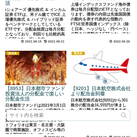
活
上場インデックスファンド海外債
券は毎月分配型のETFとなってお
iシェアーズ 優先株式 ＆ インカム
ります。債券の内容は先進国国債
証券 ETFは、米ドル建てでICE 上
の動向を表す代表的な指数の
場優先株式 ＆ ハイブリッド証券
FTSE世界国債インデックス（除
をベンチマークとしてしている
く日本、ヘッジなし・円ベース）
ETFです。分配金頻度は毎月分配
の動きに連動するETFとなってお
となっており、利回りも比較的高
り日興アセットマネジメント株式
いETFとなっています。
2021.08.15
2021.08.21
2022.06.26
会社が出しています。
配当金
配当金
【8953】日本都市ファンド
【9201】日本航空株式会社
投資法人の分配金で楽しい
より配当金到着
分配金生活
日本航空株式会社(9201)から301
株分の配当金16,555円が来まし
日本都市ファンドは2021年3月1日
た。有り難く使わせて頂きます。
に日本リテールファンド投資法人
とＭＣＵＢＳ ＭｉｄＣｉｔｙ投
資法人が合併したREITです。ポー
トフォリオは東京・名古屋・大阪
圏で商業施設、オフィスビル等の
総合型REITとなっています。