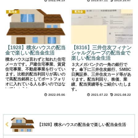
2022.06.19
2019.07.11
2019.10.07
配当金
配当金
【1928】積水ハウスの配当
【8316】三井住友フィナン
金で楽しい配当金生活
シャルグループの配当金で
楽しい配当金生活
積水ハウスは言わずと知れた住宅
メーカです。戸建住宅事業、賃貸
３大メガバンクの一角の銀行で
住宅事業、不動産事業を行ってい
す。傘下に三井住友銀行、SMBC
ます。比較的配当利回りが高いの
日興証券、三井住友カード等があ
で高配当銘柄としてポートフォリ
ります。配当利回り、株価、業
オに入れている人も多いのではな
績、配当実績等をご紹介いたしま
いでしょうか。
す。
2022.05.06
2021.07.22
2021.08.22
【1928】積水ハウスの配当金で楽しい配当金生活