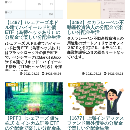
【1497】iシェアーズ米ド
【3492】タカラレーベン不
ル建てハイイールド社債
動産投資法人の分配金で楽
ETF（為替ヘッジあり）の
しい分配金生活
分配金で楽しい分配金生活
タカラレーベン不動産投資法人の
用途別のポートフォリオはオフィ
iシェアーズ 米ドル建てハイイー
ス57％と住宅17％、ホテル11％、
ルド社債 ETF（為替ヘッジあり）
商業施設等15％の総合リートなっ
はブラックロック社の債券ETF
ています。
で、ベンチマークはMarkit iBoxx
米ドル建てリキッド・ハイイール
ド指数（TTM円ヘッジ付き）を採
用しています。
2021.08.25
2021.08.26
2021.05.16
2021.08.22
配当金
配当金
【PFF】 iシェアーズ 優先
【1677】上場インデックス
株式 ＆ インカム証券 ETF
ファンド海外債券の分配金
の分配金で楽しい分配金生
で楽しい分配金生活